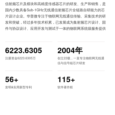
信射频芯片及模块和高精度传感器芯片的研发、生产和销售，是
国内少数具备Sub-1GHz无线通信射频芯片全链路自研能力的芯
片设计企业。华普微专注于物联网无线通信传输、采集技术的研
发和突破，经过多年技术积累，已发展成为集射频芯片设计、固
件与协议设计、应用开发与测试于一体的物联网系统级服务提供
商，自主开发的Sub-1GHz无线通信射频芯片是物联网领域重要
的基础通信芯片。
6223.6305
2004
年
华普微始终秉持自主研发与创新发展战略，已形成覆盖芯片架构
注册资金6223.6305万
创立22载，一直专注物联网无线通
与算法设计、模拟射频电路设计、数字电路与固件设计、软件与
信与信号链芯片研发
射频模块应用开发设计等全链路核心技术体系，并构建了自有知
识产权矩阵，成功突破了国际厂商在Sub-1GHz无线射频领域的
56
+
115
+
知识产权壁垒，助力我国在物联网无线射频领域实现技术自主可
控。依托持续技术创新和产品迭代，华普微已拥有适配众多物联
发明&实用新型专利
软件著作权
网场景的产品矩阵，产品广泛应用于楼宇安防、智能家居、消费
电子、智慧城市、车用电子、工业物联、智慧医疗、环境监测等
物联网领域。
华普微
凭借稳定可靠的产品品质、高性价比优势与全流程系统级服务能