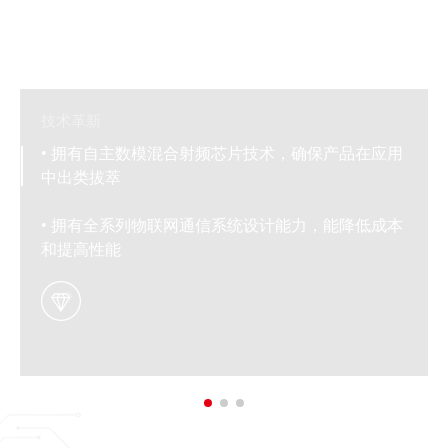
芯片原厂+
力，华普微在境内外积累了丰富的优质客户资源，品牌行业认可
度和市场影响力持续攀升。2025年，华普微合作客户数量超过
无线通信增值服务
2,500家，产品已广泛应用于境内外知名品牌企业的终端产品
中。根据弗若斯特沙利文数据，华普微已成为国内唯一成功跻身
全球Sub-1GHz射频芯片及模块市场前十的厂商。
技术革新
• 拥有自主数模混合射频芯片技术，确保产品在应用
中出类拔萃
• 拥有全系列物联网通信系统设计能力，能降低成本
和提高性能