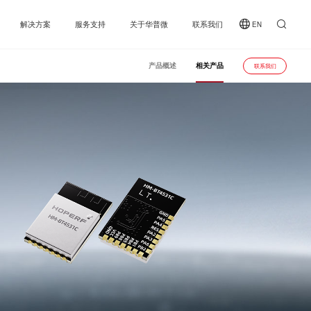
解决方案
服务支持
关于华普微
联系我们
EN
产品概述
相关产品
联系我们
境监测
在线选型
华普微
车电子
样品申请
社会责任
收发芯片
慧四表
反馈中心
新闻资讯
射芯片
SOC收发芯片
业物联
产品资料中心
加入我们
集发射芯
能家居
常见问题
费电子
收发模块
发模块
Sub-1GHz 透传