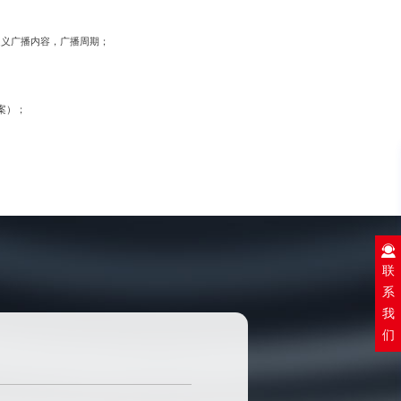
自定义广播内容，广播周期；
案）；
联
系
我
们