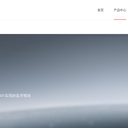
首页
产品中心
Sub-1GHz
Sub-1GHz芯片
环
蓝牙
汽
发射芯片
接收芯片
LoRa
智
SOC接收芯片
SOC发
Matter
工
编码发射芯片
微能量收
片
WiFi
智
2.4GHz
消
Sub-1GHz模块
531实现的蓝牙模块
发射模块
接收模块
SOC射频收发模块
大功率收