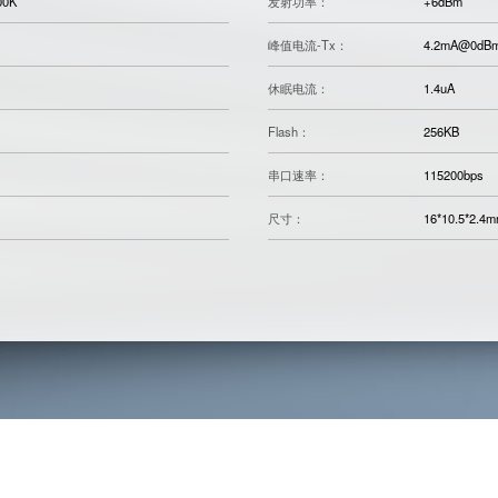
00K
发射功率：
+6dBm
峰值电流-Tx：
4.2mA@0dB
休眠电流：
1.4uA
Flash：
256KB
串口速率：
115200bps
尺寸：
16*10.5*2.4