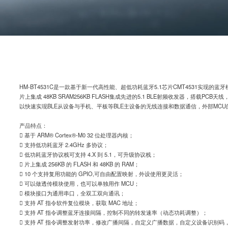
HM-BT4531C是一款基于新一代高性能、超低功耗蓝牙5.1芯片CMT4531实现的蓝牙模块，
片上集成 48KB SRAM256KB FLASH集成先进的5.1 BLE射频收发器，搭载
以快速实现BLE从设备与手机、平板等BLE主设备的无线连接和数据通信，外部MC
产品特点：
 基于 ARM® Cortex®-M0 32 位处理器内核；
 支持低功耗蓝牙 2.4GHz 多协议；
 低功耗蓝牙协议栈可支持 4.X 到 5.1，可升级协议栈；
 片上集成 256KB 的 FLASH 和 48KB 的 RAM；
 10 个支持复用功能的 GPIO,可自由配置映射，外设使用更灵活；
 可以做透传模块使用，也可以单独用作 MCU；
 模块接口为通用串口，全双工双向通讯；
 支持 AT 指令软件复位模块，获取 MAC 地址；
 支持 AT 指令调整蓝牙连接间隔，控制不同的转发速率（动态功耗调整）；
 支持 AT 指令调整发射功率，修改广播间隔，自定义广播数据，自定义设备识别码，