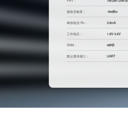
PHY：
1M/2M/125K/5
接收灵敏度：
-94dBm
峰值电流-Rx：
3.8mA
工作电压：
1.8V-3.6V
RAM：
48KB
默认透传接口：
UART