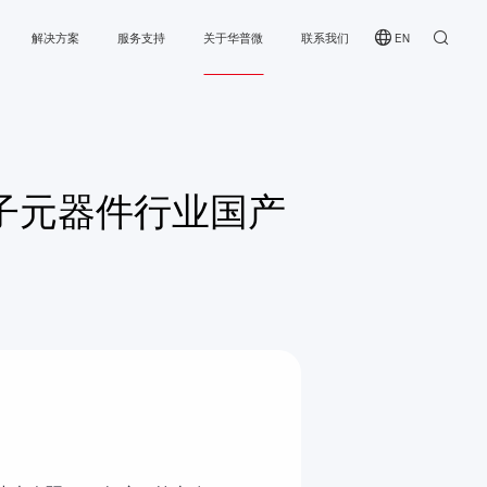
解决方案
服务支持
关于华普微
联系我们
EN
境监测
在线选型
华普微
车电子
样品申请
社会责任
收发芯片
电子元器件行业国产
慧四表
反馈中心
新闻资讯
射芯片
SOC收发芯片
业物联
产品资料中心
加入我们
集发射芯
能家居
常见问题
费电子
收发模块
发模块
Sub-1GHz 透传