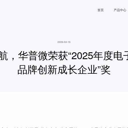
首页
产品中心
Sub-1GHz
Sub-1GHz芯片
环
蓝牙
汽
2026-04-16
发射芯片
接收芯片
航，华普微荣获“2025年度
LoRa
智
SOC接收芯片
SOC发
Matter
工
编码发射芯片
微能量收
品牌创新成长企业”奖
片
WiFi
智
2.4GHz
消
Sub-1GHz模块
发射模块
接收模块
SOC射频收发模块
大功率收